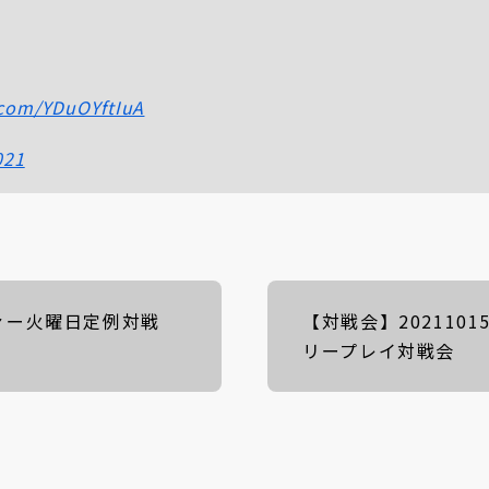
r.com/YDuOYftIuA
021
ァー火曜日定例対戦
【対戦会】202110
リープレイ対戦会