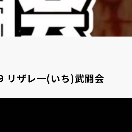
/9 リザレ一(いち)武闘会