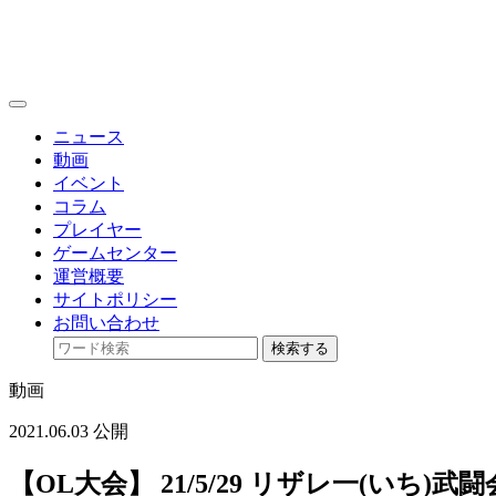
toggle
navigation
ニュース
動画
イベント
コラム
プレイヤー
ゲームセンター
運営概要
サイトポリシー
お問い合わせ
検索する
動画
2021.06.03 公開
【OL大会】 21/5/29 リザレ一(いち)武闘