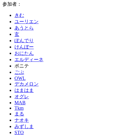
参加者：
きむ
ユーリエン
あうとら
玄
ぽんでり
けんぼー
おにたん
エルディーネ
ポニテ
ごぶ
OWL
デカメロン
はまはま
オグレ
MAB
Tkm
まる
ナオキ
みずしま
STO