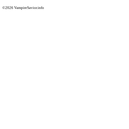
©2026 VampireSavior.info