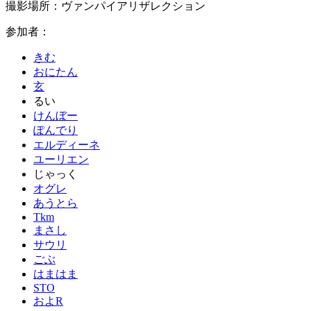
撮影場所：ヴァンパイアリザレクション
参加者：
きむ
おにたん
玄
るい
けんぼー
ぽんでり
エルディーネ
ユーリエン
じゃっく
オグレ
あうとら
Tkm
まさし
サウリ
ごぶ
はまはま
STO
およR