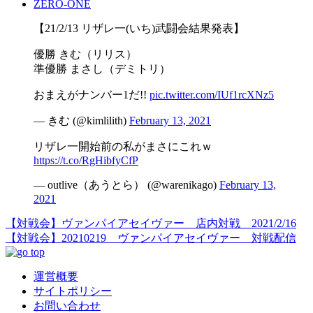
ZERO-ONE
【21/2/13 リザレ一(いち)武闘会結果発表】
優勝 きむ（リリス）
準優勝 まさし（デミトリ）
おまえがナンバー1だ!!
pic.twitter.com/IUf1rcXNz5
— きむ (@kimlilith)
February 13, 2021
リザレ一開始前の私がまさにこれｗ
https://t.co/RgHibfyCfP
— outlive（あうとら） (@warenikago)
February 13,
2021
【対戦会】ヴァンパイアセイヴァー 店内対戦 2021/2/16
【対戦会】20210219 ヴァンパイアセイヴァー 対戦配信
運営概要
サイトポリシー
お問い合わせ