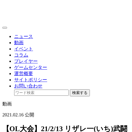
toggle
navigation
ニュース
動画
イベント
コラム
プレイヤー
ゲームセンター
運営概要
サイトポリシー
お問い合わせ
検索する
動画
2021.02.16 公開
【OL大会】21/2/13 リザレ一(いち)武闘