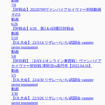
動画
7/9
【対戦会】20220709ヴァンパイアセイヴァー対戦動画
その1
動画
6/26
【対戦会】6/26 第2＆4日曜日対戦会
動画
5/19
【OL大会】 22/5/14 リザレ一(いち)武闘会 vampire
savior tournament
動画
5/8
【対抗戦】〔DAY.1/オンライン東西戦〕ヴァンパイア
セイヴァー対抗戦 津田沼vs高円寺【2022.04.16】
動画
5/5
【OL大会】 22/4/30 リザレ一(いち)武闘会 vampire
savior tournament
動画
3/30
【OL大会】 22/3/26 リザレ一(いち)武闘会 vampire
savior tournament