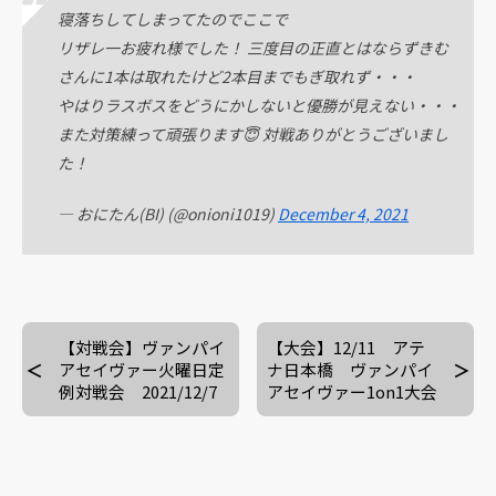
寝落ちしてしまってたのでここで
リザレ一お疲れ様でした！ 三度目の正直とはならずきむ
さんに1本は取れたけど2本目までもぎ取れず・・・
やはりラスボスをどうにかしないと優勝が見えない・・・
また対策練って頑張ります😇 対戦ありがとうございまし
た！
— おにたん(BI) (@onioni1019)
December 4, 2021
【対戦会】ヴァンパイ
【大会】12/11 アテ
アセイヴァー火曜日定
ナ日本橋 ヴァンパイ
例対戦会 2021/12/7
アセイヴァー1on1大会