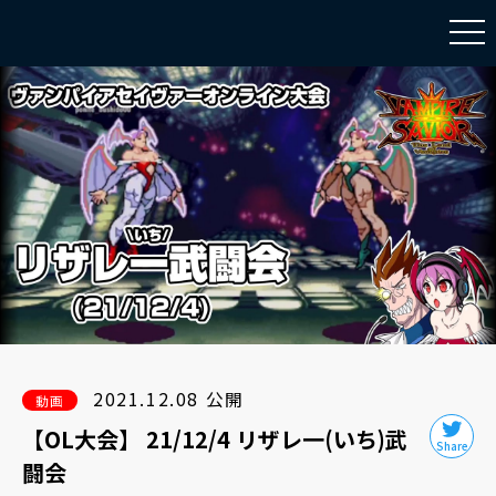
togg
navi
2021.12.08 公開
動画
【OL大会】 21/12/4 リザレ一(いち)武
闘会