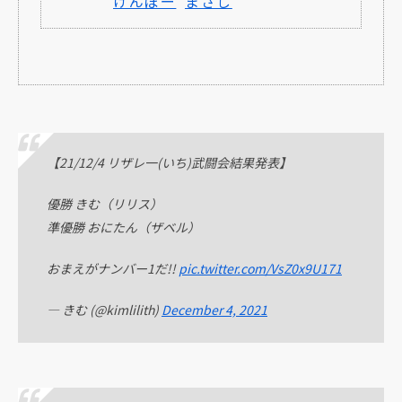
けんぼー
まさし
【21/12/4 リザレ一(いち)武闘会結果発表】
優勝 きむ（リリス）
準優勝 おにたん（ザベル）
おまえがナンバー1だ!!
pic.twitter.com/VsZ0x9U171
— きむ (@kimlilith)
December 4, 2021