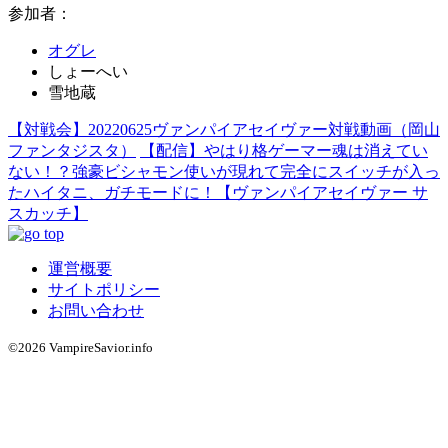
参加者：
オグレ
しょーへい
雪地蔵
【対戦会】20220625ヴァンパイアセイヴァー対戦動画（岡山
ファンタジスタ）
【配信】やはり格ゲーマー魂は消えてい
ない！？強豪ビシャモン使いが現れて完全にスイッチが入っ
たハイタニ、ガチモードに！【ヴァンパイアセイヴァー サ
スカッチ】
運営概要
サイトポリシー
お問い合わせ
©2026 VampireSavior.info