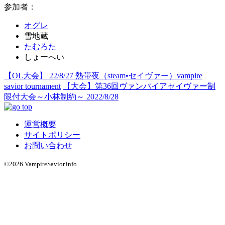
参加者：
オグレ
雪地蔵
たむろた
しょーへい
【OL大会】 22/8/27 熱帯夜（steam•セイヴァー）vampire
savior tournament
【大会】第36回ヴァンパイアセイヴァー制
限付大会～小林制約～ 2022/8/28
運営概要
サイトポリシー
お問い合わせ
©2026 VampireSavior.info