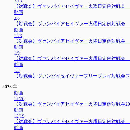
2/13
【対戦会】ヴァンパイアセイヴァー火曜日定例対戦会 2024
動画
2/6
【対戦会】ヴァンパイアセイヴァー火曜日定例対戦会 202
動画
1/23
【対戦会】ヴァンパイアセイヴァー火曜日定例対戦会 2024
動画
1/9
【対戦会】ヴァンパイアセイヴァー火曜日定例対戦会 202
動画
1/2
【対戦会】ヴァンパイセイヴァーフリープレイ対戦会フリー
2023 年
動画
12/26
【対戦会】ヴァンパイアセイヴァー火曜日定例対戦会2023/
動画
12/19
【対戦会】ヴァンパイアセイヴァー火曜日定例対戦会 2023
動画