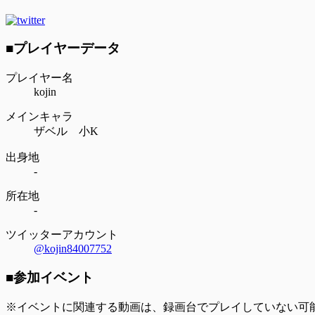
■プレイヤーデータ
プレイヤー名
kojin
メインキャラ
ザベル 小K
出身地
-
所在地
-
ツイッターアカウント
@kojin84007752
■参加イベント
※イベントに関連する動画は、録画台でプレイしていない可