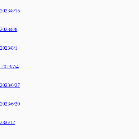
/8/15
3/8/8
3/8/1
3/7/4
/6/27
/6/20
6/12