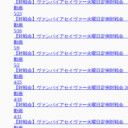
【対戦会】ヴァンパイアセイヴァー火曜日定例対戦会 2023
動画
5/23
【対戦会】ヴァンパイアセイヴァー火曜日定例対戦会 2023
動画
5/16
【対戦会】ヴァンパイアセイヴァー火曜日定例対戦会 2023
動画
5/9
【対戦会】ヴァンパイアセイヴァー火曜日定例対戦会 202
動画
5/2
【対戦会】ヴァンパイアセイヴァー火曜日定例対戦会 202
動画
4/25
【対戦会】ヴァンパイアセイヴァー火曜日定例対戦会 2023/
動画
4/18
【対戦会】ヴァンパイアセイヴァー火曜日定例対戦会 2023
動画
4/11
【対戦会】ヴァンパイアセイヴァー火曜日定例対戦会 2023
動画