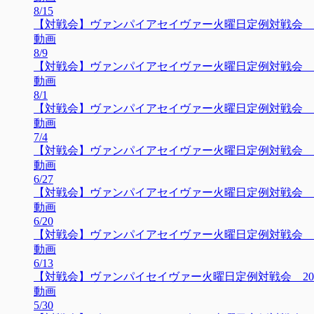
8/15
【対戦会】ヴァンパイアセイヴァー火曜日定例対戦会 2023
動画
8/9
【対戦会】ヴァンパイアセイヴァー火曜日定例対戦会 202
動画
8/1
【対戦会】ヴァンパイアセイヴァー火曜日定例対戦会 202
動画
7/4
【対戦会】ヴァンパイアセイヴァー火曜日定例対戦会 202
動画
6/27
【対戦会】ヴァンパイアセイヴァー火曜日定例対戦会 2023
動画
6/20
【対戦会】ヴァンパイアセイヴァー火曜日定例対戦会 2023
動画
6/13
【対戦会】ヴァンパイセイヴァー火曜日定例対戦会 2023/
動画
5/30