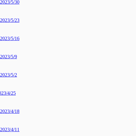
/5/30
/5/23
/5/16
3/5/9
3/5/2
4/25
/4/18
/4/11