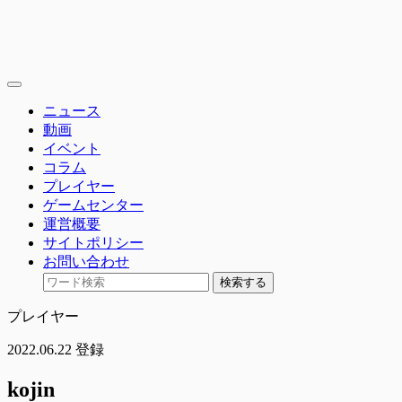
toggle
navigation
ニュース
動画
イベント
コラム
プレイヤー
ゲームセンター
運営概要
サイトポリシー
お問い合わせ
検索する
プレイヤー
2022.06.22 登録
kojin