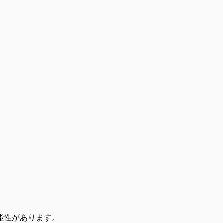
能性があります。