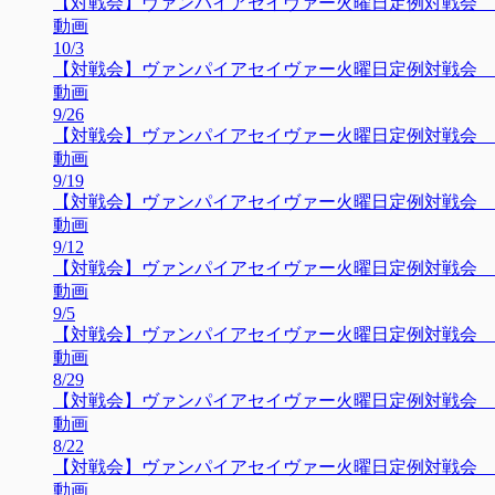
【対戦会】ヴァンパイアセイヴァー火曜日定例対戦会 2023
動画
10/3
【対戦会】ヴァンパイアセイヴァー火曜日定例対戦会 2023
動画
9/26
【対戦会】ヴァンパイアセイヴァー火曜日定例対戦会 2023
動画
9/19
【対戦会】ヴァンパイアセイヴァー火曜日定例対戦会 2023
動画
9/12
【対戦会】ヴァンパイアセイヴァー火曜日定例対戦会 2023
動画
9/5
【対戦会】ヴァンパイアセイヴァー火曜日定例対戦会 202
動画
8/29
【対戦会】ヴァンパイアセイヴァー火曜日定例対戦会 2023
動画
8/22
【対戦会】ヴァンパイアセイヴァー火曜日定例対戦会 2023
動画