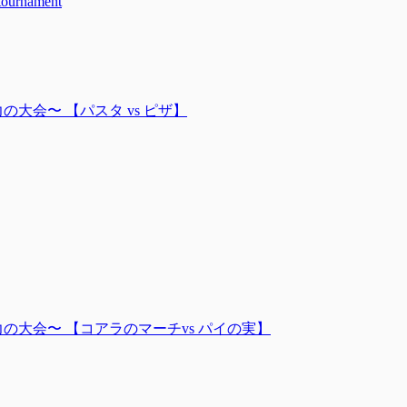
urnament
力の大会〜 【パスタ vs ピザ】
 〜力の大会〜 【コアラのマーチvs パイの実】