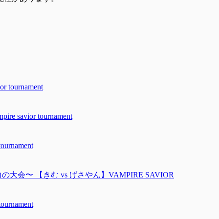
tournament
avior tournament
urnament
の大会〜 【きむ vs げさやん】VAMPIRE SAVIOR
urnament