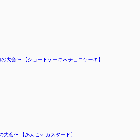
 〜力の大会〜 【ショートケーキvs チョコケーキ】
〜力の大会〜 【あんこvs カスタード】