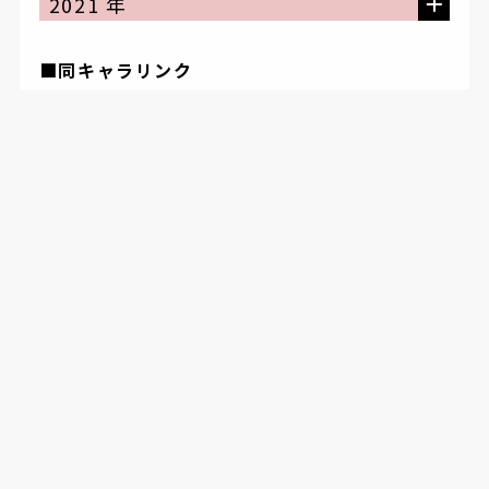
2021 年
■同キャラリンク
愛媛県
北海道
白帽卿
イワアンナ
広島県
京都府
なべを
おしゃぶ