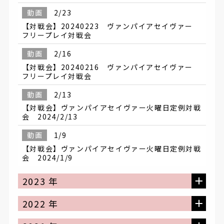
動画
2/23
【対戦会】20240223 ヴァンパイアセイヴァー
フリープレイ対戦会
動画
2/16
【対戦会】20240216 ヴァンパイアセイヴァー
フリープレイ対戦会
動画
2/13
【対戦会】ヴァンパイアセイヴァー火曜日定例対戦
会 2024/2/13
動画
1/9
【対戦会】ヴァンパイアセイヴァー火曜日定例対戦
会 2024/1/9
2023 年
2022 年