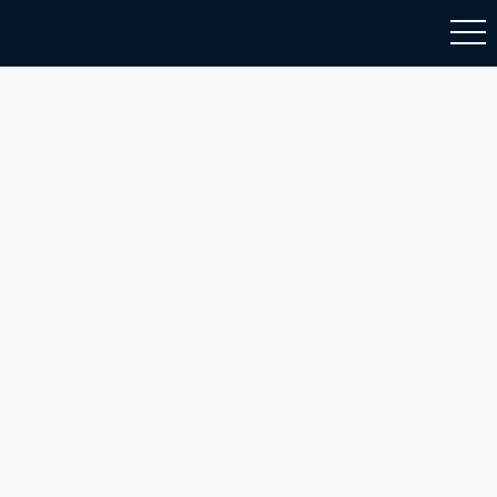
togg
navi