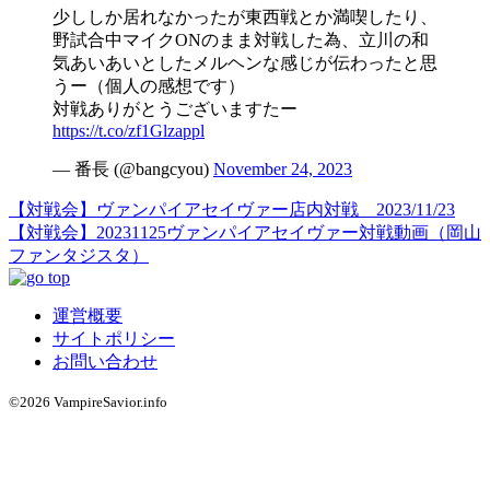
少ししか居れなかったが東西戦とか満喫したり、
野試合中マイクONのまま対戦した為、立川の和
気あいあいとしたメルヘンな感じが伝わったと思
うー（個人の感想です）
対戦ありがとうございますたー
https://t.co/zf1Glzappl
— 番長 (@bangcyou)
November 24, 2023
【対戦会】ヴァンパイアセイヴァー店内対戦 2023/11/23
【対戦会】20231125ヴァンパイアセイヴァー対戦動画（岡山
ファンタジスタ）
運営概要
サイトポリシー
お問い合わせ
©2026 VampireSavior.info