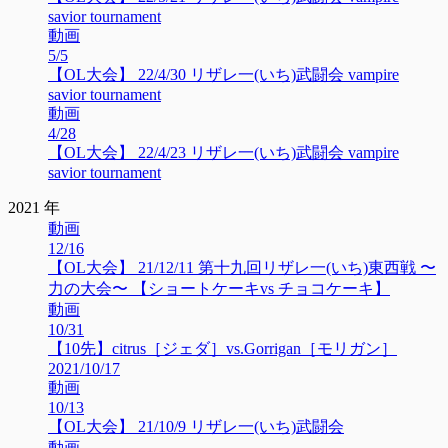
savior tournament
動画
5/5
【OL大会】 22/4/30 リザレ一(いち)武闘会 vampire
savior tournament
動画
4/28
【OL大会】 22/4/23 リザレ一(いち)武闘会 vampire
savior tournament
2021 年
動画
12/16
【OL大会】 21/12/11 第十九回リザレ一(いち)東西戦 〜
力の大会〜 【ショートケーキvs チョコケーキ】
動画
10/31
【10先】citrus［ジェダ］vs.Gorrigan［モリガン］
2021/10/17
動画
10/13
【OL大会】 21/10/9 リザレ一(いち)武闘会
動画