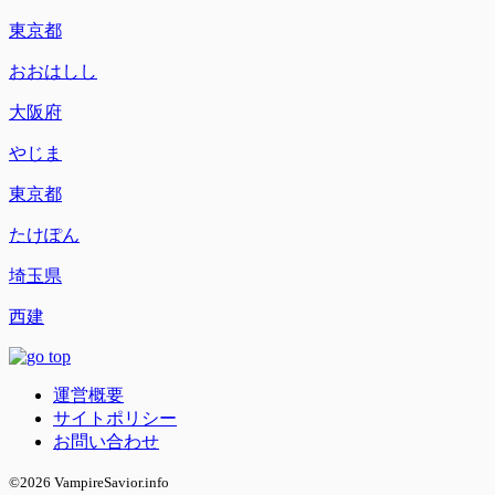
東京都
おおはしし
大阪府
やじま
東京都
たけぽん
埼玉県
西建
運営概要
サイトポリシー
お問い合わせ
©2026 VampireSavior.info