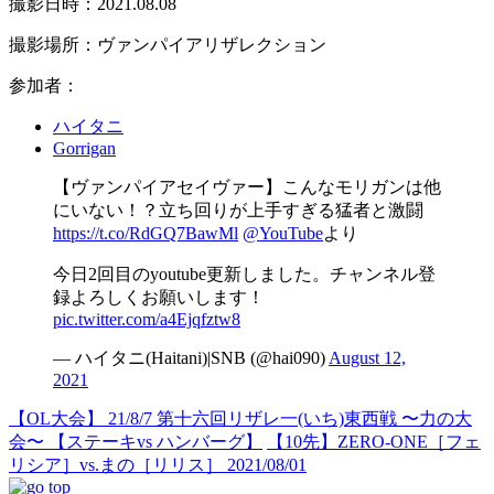
撮影日時：2021.08.08
撮影場所：ヴァンパイアリザレクション
参加者：
ハイタニ
Gorrigan
【ヴァンパイアセイヴァー】こんなモリガンは他
にいない！？立ち回りが上手すぎる猛者と激闘
https://t.co/RdGQ7BawMl
@YouTube
より
今日2回目のyoutube更新しました。チャンネル登
録よろしくお願いします！
pic.twitter.com/a4Ejqfztw8
— ハイタニ(Haitani)|SNB (@hai090)
August 12,
2021
【OL大会】 21/8/7 第十六回リザレ一(いち)東西戦 〜力の大
会〜 【ステーキvs ハンバーグ】
【10先】ZERO-ONE［フェ
リシア］vs.まの［リリス］ 2021/08/01