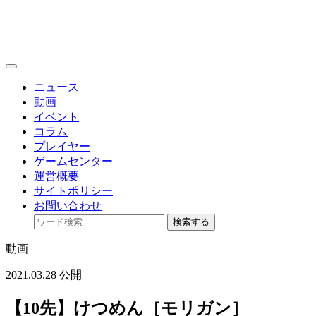
toggle
navigation
ニュース
動画
イベント
コラム
プレイヤー
ゲームセンター
運営概要
サイトポリシー
お問い合わせ
検索する
動画
2021.03.28 公開
【10先】けつめん［モリガン］