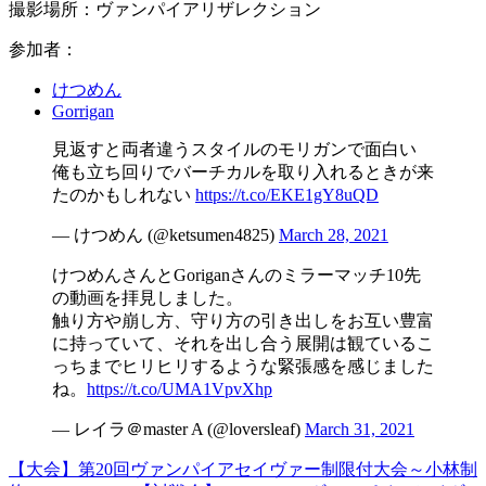
撮影場所：ヴァンパイアリザレクション
参加者：
けつめん
Gorrigan
見返すと両者違うスタイルのモリガンで面白い
俺も立ち回りでバーチカルを取り入れるときが来
たのかもしれない
https://t.co/EKE1gY8uQD
— けつめん (@ketsumen4825)
March 28, 2021
けつめんさんとGoriganさんのミラーマッチ10先
の動画を拝見しました。
触り方や崩し方、守り方の引き出しをお互い豊富
に持っていて、それを出し合う展開は観ているこ
っちまでヒリヒリするような緊張感を感じました
ね。
https://t.co/UMA1VpvXhp
— レイラ＠master A (@loversleaf)
March 31, 2021
【大会】第20回ヴァンパイアセイヴァー制限付大会～小林制