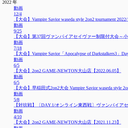
2022 年
動画
12/4
【大会】Vampire Savior waseda style 2on2 tournament 2022/
動画
9/25
【大会】第37回ヴァンパイアセイヴァー制限付大会～小林制約～
動画
7/18
【大会】Vampire Savior「Apocalypse of Darkstalke
動画
6/5
【大会】2on2 GAME-NEWTON大山店【2022.06.05】
動画
6/5
【大会】早稲田式2on2大会 Vampire Savior waseda style 2on2 
動画
5/8
【対抗戦】〔DAY.1/オンライン東西戦〕ヴァンパイアセイヴ
動画
4/10
【大会】2on2 GAME-NEWTON大山店【2021.11.23】