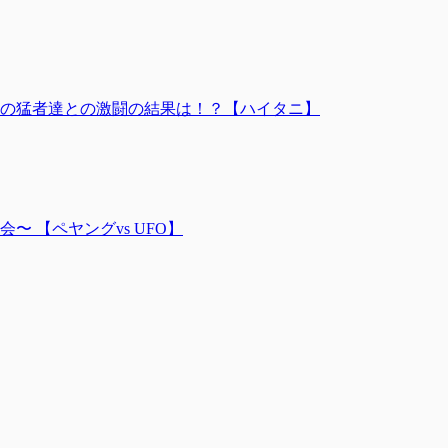
の猛者達との激闘の結果は！？【ハイタニ】
会〜 【ペヤングvs UFO】