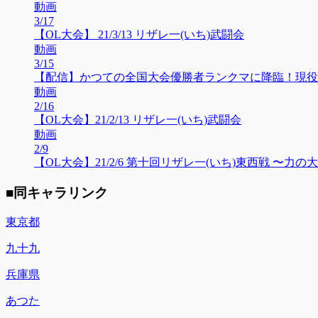
動画
3/17
【OL大会】 21/3/13 リザレ一(いち)武闘会
動画
3/15
【配信】かつての全国大会優勝者ランクマに降臨！現役
動画
2/16
【OL大会】21/2/13 リザレ一(いち)武闘会
動画
2/9
【OL大会】21/2/6 第十回リザレ一(いち)東西戦 〜力の大
■同キャラリンク
東京都
九十九
兵庫県
あつた