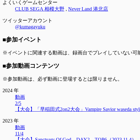
よくいくゲームセンター
CLUB SEGA 相模大野
,
Never Land 港北店
ツイッターアカウント
@kumagayuku
■参加イベント
※イベントに関連する動画は、録画台でプレイしていない可
■参加動画コンテンツ
※参加動画は、必ず動画に登場するとは限りません。
2024 年
動画
2/5
【大会】「早稲田式2on2大会」Vampire Savior waseda style 2on
2023 年
動画
11/4
【大会】Sanctuary Of God DAY2 TOP6（2023.11.4）