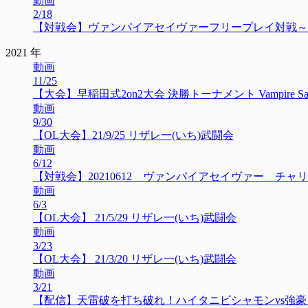
動画
2/18
【対戦会】ヴァンパイアセイヴァーフリープレイ対戦～紅白戦
2021 年
動画
11/25
【大会】早稲田式2on2大会 決勝トーナメント Vampire Savior waseda
動画
9/30
【OL大会】21/9/25 リザレ一(いち)武闘会
動画
6/12
【対戦会】20210612 ヴァンパイアセイヴァー チャ
動画
6/3
【OL大会】 21/5/29 リザレ一(いち)武闘会
動画
3/23
【OL大会】 21/3/20 リザレ一(いち)武闘会
動画
3/21
【配信】天雷破を打ち破れ！ハイタニビシャモンvs強