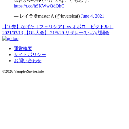
試合がやや多かったかな、とも思う。
https://t.co/hSKWwQdQhC
— レイラ＠master A (@loversleaf)
June 4, 2021
【10先】なぱた［フェリシア］vs.オボロ［ビクトル］
2021/03/13
【OL大会】 21/5/29 リザレ一(いち)武闘会
運営概要
サイトポリシー
お問い合わせ
©2026 VampireSavior.info