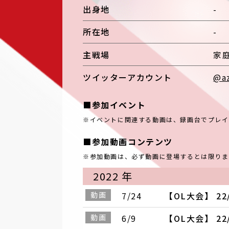
出身地
-
所在地
-
主戦場
家庭
ツイッターアカウント
@a
■参加イベント
※イベントに関連する動画は、録画台でプレイ
■参加動画コンテンツ
※参加動画は、必ず動画に登場するとは限りま
2022 年
動画
7/24
【OL大会】 22/
動画
6/9
【OL大会】 22