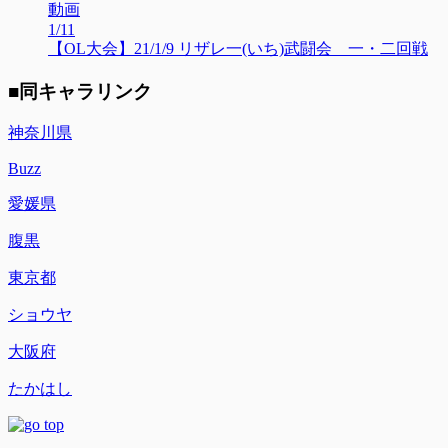
動画
1/11
【OL大会】21/1/9 リザレ一(いち)武闘会 一・二回戦
■同キャラリンク
神奈川県
Buzz
愛媛県
腹黒
東京都
ショウヤ
大阪府
たかはし