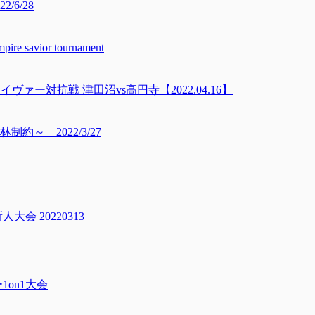
6/28
avior tournament
ァー対抗戦 津田沼vs高円寺【2022.04.16】
～ 2022/3/27
 20220313
on1大会