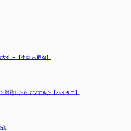
の大会〜 【牛肉 vs 豚肉】
と対戦したらキツすぎた【ハイタニ】
勝戦