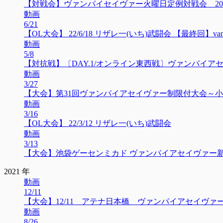
【対戦会】ヴァンパイセイヴァー火曜日定例対戦会 2022/
動画
6/21
【OL大会】 22/6/18 リザレ一(いち)武闘会 【最終回】vampire s
動画
5/8
【対抗戦】〔DAY.1/オンライン東西戦〕ヴァンパイアセイヴ
動画
3/27
【大会】第31回ヴァンパイアセイヴァー制限付大会～小林制約
動画
3/16
【OL大会】 22/3/12 リザレ一(いち)武闘会
動画
3/13
【大会】池袋ゲーセンミカド ヴァンパイアセイヴァー新人大会
2021 年
動画
12/11
【大会】12/11 アテナ日本橋 ヴァンパイアセイヴァー1
動画
8/26