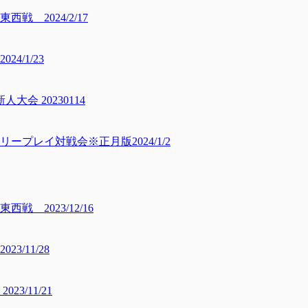
 2024/2/17
/1/23
会 20230114
プレイ対戦会※正月版2024/1/2
2023/12/16
/11/28
/11/21