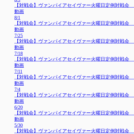
【対戦会】ヴァンパイアセイヴァー火曜日定例対戦会 202
動画
8/1
【対戦会】ヴァンパイアセイヴァー火曜日定例対戦会 202
動画
7/25
【対戦会】ヴァンパイアセイヴァー火曜日定例対戦会 2023
動画
7/18
【対戦会】ヴァンパイアセイヴァー火曜日定例対戦会 2023
動画
7/11
【対戦会】ヴァンパイアセイヴァー火曜日定例対戦会 2023
動画
7/4
【対戦会】ヴァンパイアセイヴァー火曜日定例対戦会 202
動画
6/20
【対戦会】ヴァンパイアセイヴァー火曜日定例対戦会 2023
動画
5/30
【対戦会】ヴァンパイアセイヴァー火曜日定例対戦会 2023