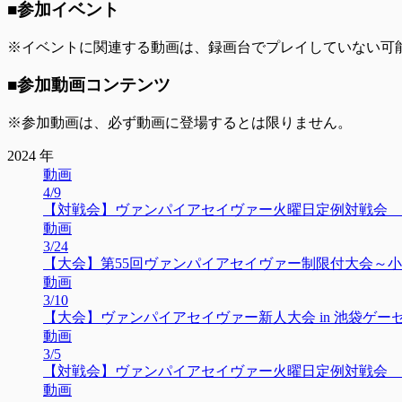
■参加イベント
※イベントに関連する動画は、録画台でプレイしていない可
■参加動画コンテンツ
※参加動画は、必ず動画に登場するとは限りません。
2024 年
動画
4/9
【対戦会】ヴァンパイアセイヴァー火曜日定例対戦会 202
動画
3/24
【大会】第55回ヴァンパイアセイヴァー制限付大会～小林制約
動画
3/10
【大会】ヴァンパイアセイヴァー新人大会 in 池袋ゲーセンミカ
動画
3/5
【対戦会】ヴァンパイアセイヴァー火曜日定例対戦会 202
動画