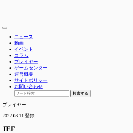
toggle
navigation
ニュース
動画
イベント
コラム
プレイヤー
ゲームセンター
運営概要
サイトポリシー
お問い合わせ
検索する
プレイヤー
2022.08.11 登録
JEF