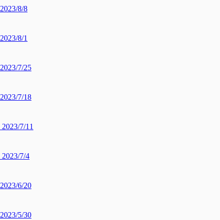
3/8/8
3/8/1
/7/25
/7/18
/7/11
3/7/4
/6/20
/5/30