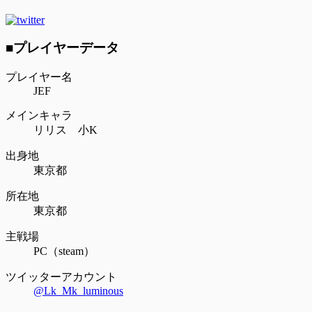
■プレイヤーデータ
プレイヤー名
JEF
メインキャラ
リリス 小K
出身地
東京都
所在地
東京都
主戦場
PC（steam）
ツイッターアカウント
@Lk_Mk_luminous