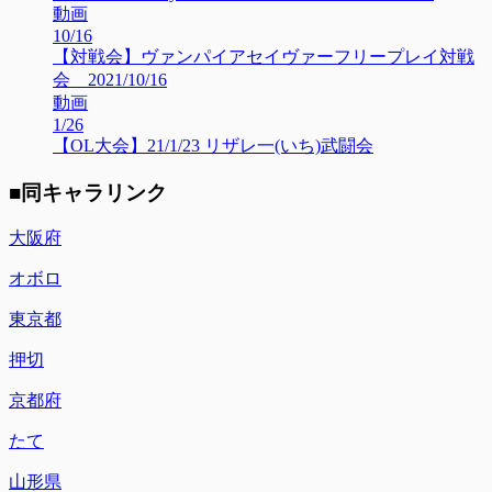
動画
10/16
【対戦会】ヴァンパイアセイヴァーフリープレイ対戦
会 2021/10/16
動画
1/26
【OL大会】21/1/23 リザレ一(いち)武闘会
■同キャラリンク
大阪府
オボロ
東京都
押切
京都府
たて
山形県