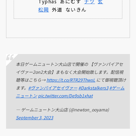
Typhas
あにむす
ナツ
玄
松岡
外道
ないきん
本日ゲームニュートン大山店で開催の 【ヴァンパイアセ
イヴァー2on2大会】まもなく大会開始致します。配信視
聴等はこちら→
https://t.co/RTR29ThwsL
にて御視聴頂け
ます。
#ヴァンパイアセイヴァー
#Darkstalkers3
#ゲーム
ニュートン
pic.twitter.com/De9sb1xhat
— ゲームニュートン大山店 (@newton_ooyama)
September 3, 2023