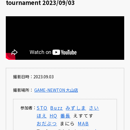
tournament 2023/09/03
撮影日時：2023.09.03
撮影場所：
GAME-NEWTON 大山店
STO
Buzz
みずしま
さい
参加者：
ほえ
HQ
番長
えすてす
おだぶつ
まにら
MAB