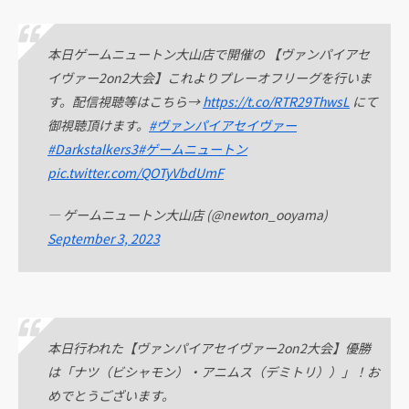
本日ゲームニュートン大山店で開催の 【ヴァンパイアセ
イヴァー2on2大会】これよりプレーオフリーグを行いま
す。配信視聴等はこちら→
https://t.co/RTR29ThwsL
にて
御視聴頂けます。
#ヴァンパイアセイヴァー
#Darkstalkers3
#ゲームニュートン
pic.twitter.com/QOTyVbdUmF
— ゲームニュートン大山店 (@newton_ooyama)
September 3, 2023
本日行われた【ヴァンパイアセイヴァー2on2大会】優勝
は「ナツ（ビシャモン）・アニムス（デミトリ））」！お
めでとうございます。