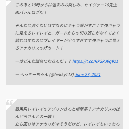
このあと10時からは週末のお楽しみ、セイヴァー10先企
画バトルログだ！
そんなに強くないはずなのにキャラ愛がすごくて強キャラ
に見えるレイレイと、ガードからの切り返しがなくてよく
詰むはずなのにプレイヤーが尖りすぎてて強キャラに見え
るアナカリスの好カード！
一体どんな試合になるんだ！？
https://t.co/RP2RJ9q9z1
— へっきーちゃん (@hekky113)
June 27, 2021
器用系レイレイのアゾリンさんと爆撃系？アナカリスのぱ
んどらさんとの一戦！
立ち回りはアナカリが辛そうだけど、レイレイもいったん