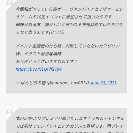
今回私がやっている格ゲー、ヴァンパイアセイヴァーとい
うゲームの10先イベントに参加させて頂いたのです
興味がある方、懐かしいと思われる方是非見ていただけた
らなと思うのです(≧▽≦)
イベント企画者のだら様、対戦していただいたアゾリン
様、イラスト担当産廃様
ありがとうございますなのです！
https://t.co/NLQFff1Tp4
— ぱんどらの箱 (@pandora_box0314)
June 20, 2021
本日22時よりプレミア公開いたします！うちのチャンネル
では初めてのレイレイとアナカリスの登場です。両プレイ