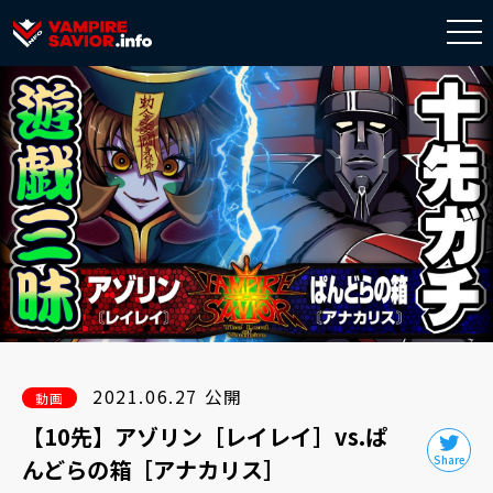
togg
navi
2021.06.27 公開
動画
【10先】アゾリン［レイレイ］vs.ぱ
んどらの箱［アナカリス］