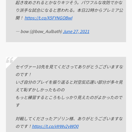
起き攻めされるとかなりキツそう。パワフルな攻防でかな
り派手な試合になると思われる。本日22時からプレミア公
開！
https://t.co/X5FYNGOBwI
— bow (@bow_Aulbath)
June 27, 2021
セイヴァー10先を見てくださってありがとうございますな
のです！
いざ自分のプレイを振り返ると対空反応遅い部分が多々見
えて恥ずかしかったものの
もっと練習するところもしっかり見えたのがよかったので
す
対戦してくださったアゾリン様、ありがとうございますな
のです！
https://t.co/xYrWv2yWQ0