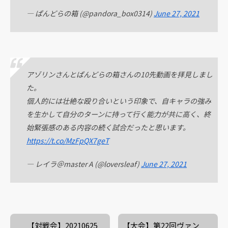
— ぱんどらの箱 (@pandora_box0314)
June 27, 2021
アゾリンさんとぱんどらの箱さんの10先動画を拝見しまし
た。
個人的には壮絶な殴り合いという印象で、自キャラの強み
を生かして自分のターンに持って行く能力が共に高く、終
始緊張感のある内容の続く試合だったと思います。
https://t.co/MzFpQX7geT
— レイラ＠master A (@loversleaf)
June 27, 2021
【対戦会】20210625
【大会】第22回ヴァン