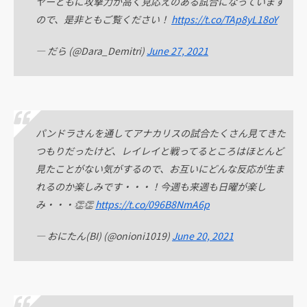
ヤーともに攻撃力が高く見応えのある試合になっています
ので、是非ともご覧ください！
https://t.co/TAp8yL18oY
— だら (@Dara_Demitri)
June 27, 2021
パンドラさんを通してアナカリスの試合たくさん見てきた
つもりだったけど、レイレイと戦ってるところはほとんど
見たことがない気がするので、お互いにどんな反応が生ま
れるのか楽しみです・・・！今週も来週も日曜が楽し
み・・・👏👏
https://t.co/096B8NmA6p
— おにたん(BI) (@onioni1019)
June 20, 2021