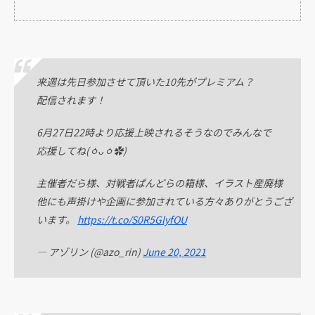
来週は先日参加させて頂いた10先がプレミアム？
配信されます！
6月27日22時より応援上映されるそうなのでみんなで
応援してね(ㆁᴗㆁ✿)
主催者だら様、対戦者ぱんどらの箱様、イラスト産廃様
他にも声掛けや企画に参加されている方々ありがとうござ
います。
https://t.co/S0R5GlyfOU
— アゾリン (@azo_rin)
June 20, 2021