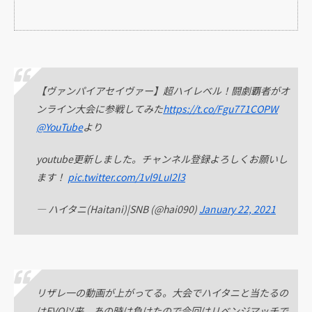
【ヴァンパイアセイヴァー】超ハイレベル！闘劇覇者がオ
ンライン大会に参戦してみた
https://t.co/Fgu771COPW
@YouTube
より
youtube更新しました。チャンネル登録よろしくお願いし
ます！
pic.twitter.com/1vl9LuI2l3
— ハイタニ(Haitani)|SNB (@hai090)
January 22, 2021
リザレ一の動画が上がってる。大会でハイタニと当たるの
はEVO以来、あの時は負けたので今回はリベンジマッチで