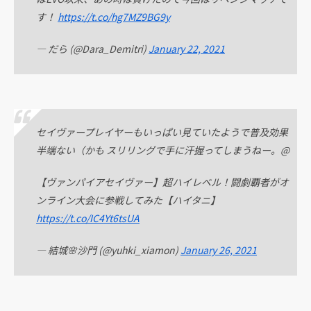
す！
https://t.co/hg7MZ9BG9y
— だら (@Dara_Demitri)
January 22, 2021
セイヴァープレイヤーもいっぱい見ていたようで普及効果
半端ない（かも スリリングで手に汗握ってしまうねー。@
【ヴァンパイアセイヴァー】超ハイレベル！闘劇覇者がオ
ンライン大会に参戦してみた【ハイタニ】
https://t.co/IC4Yt6tsUA
— 結城🌸沙門 (@yuhki_xiamon)
January 26, 2021