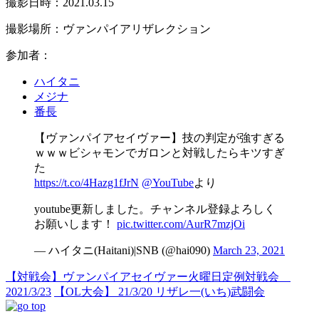
撮影日時：2021.03.15
撮影場所：ヴァンパイアリザレクション
参加者：
ハイタニ
メジナ
番長
【ヴァンパイアセイヴァー】技の判定が強すぎる
ｗｗｗビシャモンでガロンと対戦したらキツすぎ
た
https://t.co/4Hazg1fJrN
@YouTube
より
youtube更新しました。チャンネル登録よろしく
お願いします！
pic.twitter.com/AurR7mzjOi
— ハイタニ(Haitani)|SNB (@hai090)
March 23, 2021
【対戦会】ヴァンパイアセイヴァー火曜日定例対戦会
2021/3/23
【OL大会】 21/3/20 リザレ一(いち)武闘会