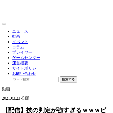
toggle
navigation
ニュース
動画
イベント
コラム
プレイヤー
ゲームセンター
運営概要
サイトポリシー
お問い合わせ
検索する
動画
2021.03.23 公開
【配信】技の判定が強すぎるｗｗｗビ