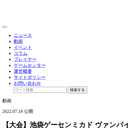
toggle
navigation
ニュース
動画
イベント
コラム
プレイヤー
ゲームセンター
運営概要
サイトポリシー
お問い合わせ
検索する
動画
2022.07.18 公開
【大会】池袋ゲーセンミカド ヴァンパイア