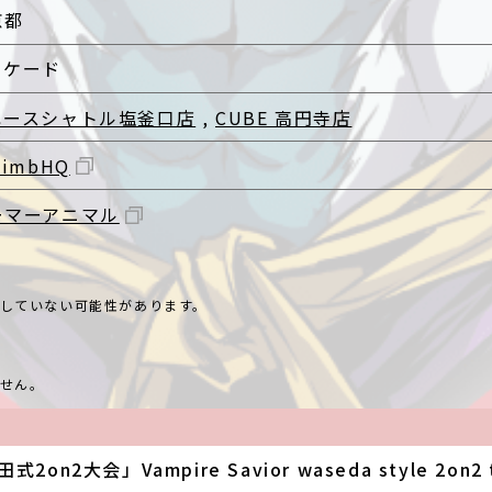
京都
ーケード
ペースシャトル塩釜口店
,
CUBE 高円寺店
limbHQ
ーマーアニマル
していない可能性があります。
せん。
n2大会」Vampire Savior waseda style 2on2 to