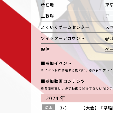
所在地
東
主戦場
ア
よくいくゲームセンター
ス
ツイッターアカウント
@c
配信
ゲ
■参加イベント
※イベントに関連する動画は、録画台でプレイ
■参加動画コンテンツ
※参加動画は、必ず動画に登場するとは限りま
2024 年
動画
3/3
【大会】「早稲田式2o