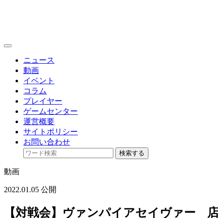
toggle
navigation
ニュース
動画
イベント
コラム
プレイヤー
ゲームセンター
運営概要
サイトポリシー
お問い合わせ
検索する
動画
2022.01.05 公開
【対戦会】ヴァンパイアセイヴァー 店内対戦