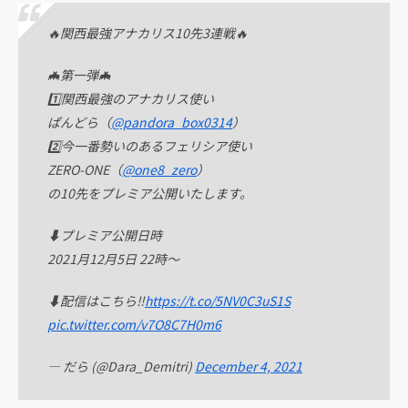
🔥関西最強アナカリス10先3連戦🔥
🦇第一弾🦇
1️⃣関西最強のアナカリス使い
ぱんどら（
@pandora_box0314
）
2️⃣今一番勢いのあるフェリシア使い
ZERO-ONE（
@one8_zero
）
の10先をプレミア公開いたします。
⬇️プレミア公開日時
2021月12月5日 22時〜
⬇️配信はこちら‼️
https://t.co/5NV0C3uS1S
pic.twitter.com/v7O8C7H0m6
— だら (@Dara_Demitri)
December 4, 2021