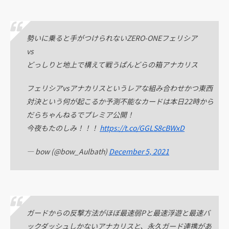
勢いに乗ると手がつけられないZERO-ONEフェリシア
vs
どっしりと地上で構えて戦うぱんどらの箱アナカリス
フェリシアvsアナカリスというレアな組み合わせかつ東西
対決という何が起こるか予測不能なカードは本日22時から
だらちゃんねるでプレミア公開！
今夜もたのしみ！！！
https://t.co/GGLS8cBWxD
— bow (@bow_Aulbath)
December 5, 2021
ガードからの反撃方法がほぼ最速弱Pと最速浮遊と最速バ
ックダッシュしかないアナカリスと、永久ガード連携があ