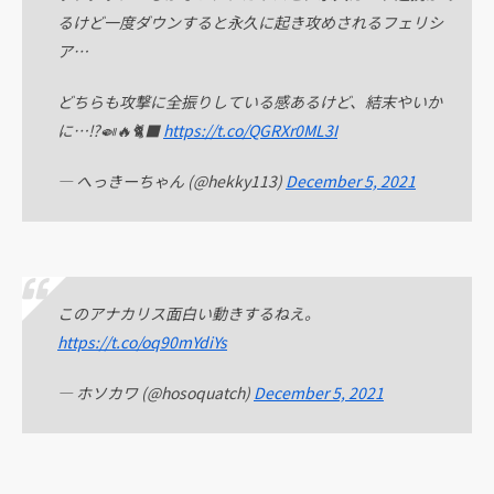
るけど一度ダウンすると永久に起き攻めされるフェリシ
ア…
どちらも攻撃に全振りしている感あるけど、結末やいか
に…⁉🍛🔥🐈‍⬛
https://t.co/QGRXr0ML3I
— へっきーちゃん (@hekky113)
December 5, 2021
このアナカリス面白い動きするねえ。
https://t.co/oq90mYdiYs
— ホソカワ (@hosoquatch)
December 5, 2021