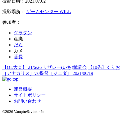
撮影日時：2021.07.02
撮影場所：
ゲームセンター WILL
参加者：
グラタン
産廃
だら
カメ
番長
【OL大会】 21/6/26 リザレ一(いち)武闘会
【10先】くりお
［アナカリス］vs.提督［ジェダ］ 2021/06/19
運営概要
サイトポリシー
お問い合わせ
©2026 VampireSavior.info