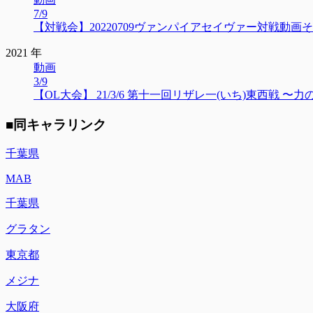
7/9
【対戦会】20220709ヴァンパイアセイヴァー対戦動画そ
2021 年
動画
3/9
【OL大会】 21/3/6 第十一回リザレ一(いち)東西戦 〜
■同キャラリンク
千葉県
MAB
千葉県
グラタン
東京都
メジナ
大阪府