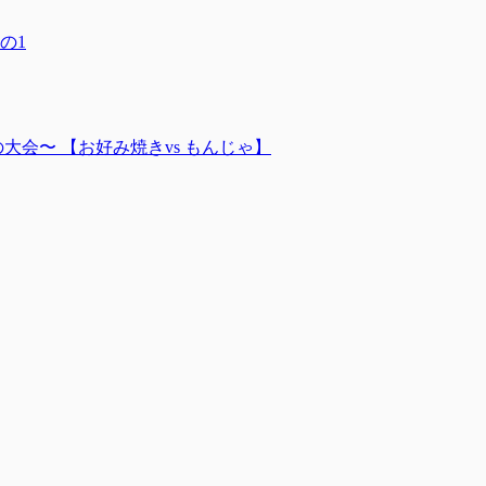
の1
力の大会〜 【お好み焼きvs もんじゃ】