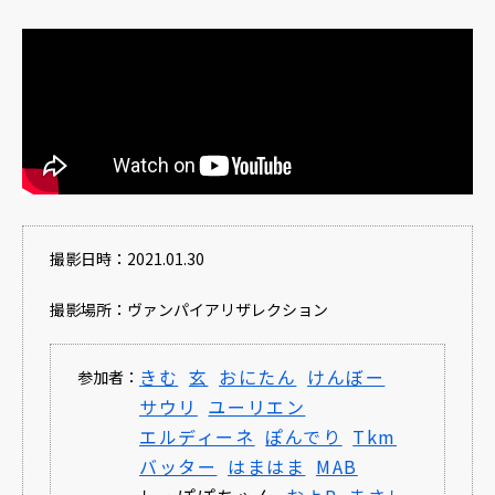
撮影日時：2021.01.30
撮影場所：ヴァンパイアリザレクション
きむ
玄
おにたん
けんぼー
参加者：
サウリ
ユーリエン
エルディーネ
ぽんでり
Tkm
バッター
はまはま
MAB