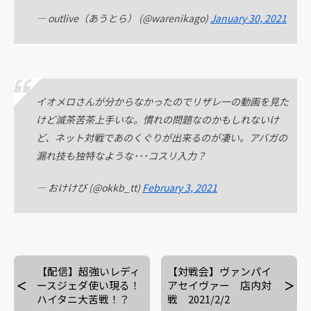
— outlive（あうとら） (@warenikago)
January 30, 2021
イオメロさんが分からなかったのでリザレ一の動画を見た
けど滅茶苦茶上手いな。慣れの問題なのかもしれないけ
ど、ネット対戦であのくぐりが出来るのが凄い。アバガの
漏れ技も独特なような･･･コスリ入力？
— おけけび (@okkb_tt)
February 3, 2021
【配信】超強いレディ
【対戦会】ヴァンパイ
ースジェダ使い現る！
アセイヴァー 店内対
ハイタニ大苦戦！？
戦 2021/2/2