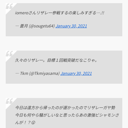
iomeroさんリザレ一参戦するの楽しみすぎる….!!
— 蒼月 (@sougetu64)
January 30, 2021
久々のリザレ一。目標１回戦突破だなこりゃ。
— Tkm (@Tkmiyasama)
January 30, 2021
今日は遠方から帰ったのが遅かったのでリザレ一ガヤ勢
今日も何やら騒がしいなと思ったらあの激強ビシャモンさ
んが！？😮