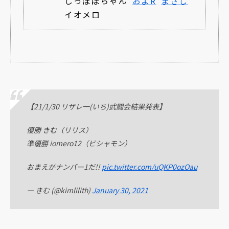
しっぽぽちゃん
およR
まさし
イオメロ
【21/1/30 リザレ一(いち)武闘会結果発表】
優勝 きむ（リリス）
準優勝 iomero12（ビシャモン）
おまえがナンバー1だ!!
pic.twitter.com/uQKP0ozOau
— きむ (@kimlilith)
January 30, 2021