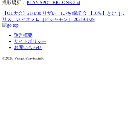
撮影場所：
PLAY SPOT BIG-ONE 2nd
【OL大会】21/1/30 リザレ一(いち)武闘会
【10先】きむ［リ
リス］vs.イオメロ［ビシャモン］ 2021/01/29
運営概要
サイトポリシー
お問い合わせ
©2026 VampireSavior.info