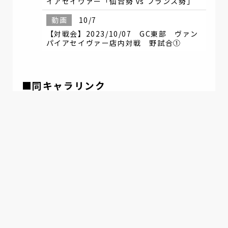
イアセイヴァー「仙台勢 vs フランス勢」
動画
10/7
【対戦会】2023/10/07 GC東部 ヴァン
パイアセイヴァー店内対戦 野試合①
■同キャラリンク
東京都
東京都
だら
Queenie
東京都
東京都
デミトリマン
さい