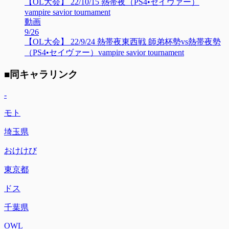
【OL大会】 22/10/15 熱帯夜（PS4•セイヴァー）
vampire savior tournament
動画
9/26
【OL大会】 22/9/24 熱帯夜東西戦 師弟杯勢vs熱帯夜勢
（PS4•セイヴァー）vampire savior tournament
■同キャラリンク
-
モト
埼玉県
おけけび
東京都
ドス
千葉県
OWL