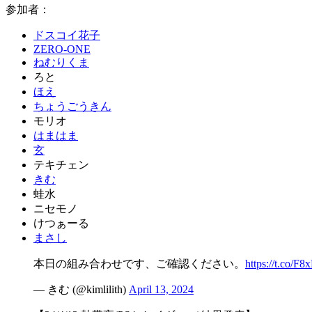
参加者：
ドスコイ花子
ZERO-ONE
ねむりくま
ろと
ほえ
ちょうごうきん
モリオ
はまはま
玄
テキチェン
きむ
蛙水
ニセモノ
けつぁーる
まさし
本日の組み合わせです、ご確認ください。
https://t.co/F8
— きむ (@kimlilith)
April 13, 2024