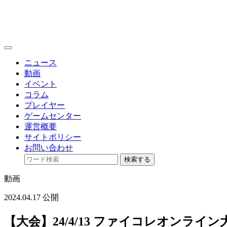
toggle
navigation
ニュース
動画
イベント
コラム
プレイヤー
ゲームセンター
運営概要
サイトポリシー
お問い合わせ
検索する
動画
2024.04.17 公開
【大会】24/4/13 ファイコレオンライン大会 熱帯