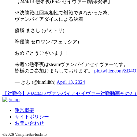
【24/4/13 熱帯夜(PS4･セイヴァー)結果発表】
※決勝戦は回線相性で対戦できなかった為、
ヴァンパイアダイスによる決着
優勝 まさし (デミトリ)
準優勝 ゼロワン (フェリシア)
おめでとうございます！
来週の熱帯夜はsteamヴァンパイアセイヴァーです。
皆様のご参加おまちしております。
pic.twitter.com/ZB
— きむ (@kimlilith)
April 13, 2024
【対戦会】20240413ヴァンパイアセイヴァー対戦動画その
運営概要
サイトポリシー
お問い合わせ
©2026 VampireSavior.info