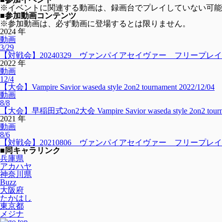
※イベントに関連する動画は、録画台でプレイしていない可能
■参加動画コンテンツ
※参加動画は、必ず動画に登場するとは限りません。
2024 年
動画
3/29
【対戦会】20240329 ヴァンパイアセイヴァー フリープレ
2022 年
動画
12/4
【大会】Vampire Savior waseda style 2on2 tournament 2022/12/04
動画
8/8
【大会】早稲田式2on2大会 Vampire Savior waseda style 2on2 tourna
2021 年
動画
8/6
【対戦会】20210806 ヴァンパイアセイヴァー フリープレ
■同キャラリンク
兵庫県
アカハヤ
神奈川県
Buzz
大阪府
たかはし
東京都
メジナ