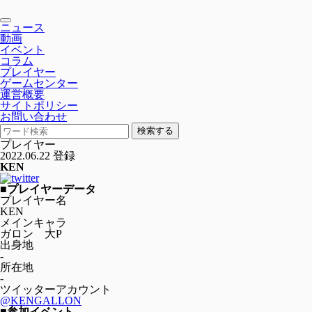
toggle
ニュース
navigation
動画
イベント
コラム
プレイヤー
ゲームセンター
運営概要
サイトポリシー
お問い合わせ
検索する
プレイヤー
2022.06.22 登録
KEN
■プレイヤーデータ
プレイヤー名
KEN
メインキャラ
ガロン 大P
出身地
-
所在地
-
ツイッターアカウント
@KENGALLON
■参加イベント