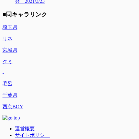
会 2021/3/23
■同キャラリンク
埼玉県
リネ
宮城県
クミ
-
毛呂
千葉県
西京BOY
運営概要
サイトポリシー