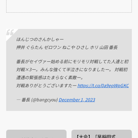
ほんじつのさんかしゃー
押井 ぐらたん ゼロワン ねこや ひさし ホリ 山田 番長
番長がセイヴァー始める前にモリモリ対戦してた人達と初
対戦×3ー。みんな強くて半泣きになりましたー。 対戦初
遭遇の緊張感はたまらなく素敵ー。
対戦ありがとうございますたー
https://t.co/0a9epWpGKC
— 番長 (@bangcyou)
December 1, 2023
【大会】「早稲田式