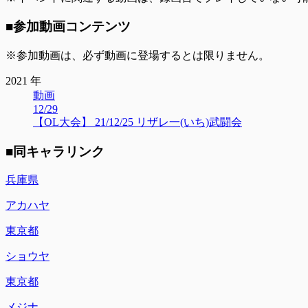
■参加動画コンテンツ
※参加動画は、必ず動画に登場するとは限りません。
2021 年
動画
12/29
【OL大会】 21/12/25 リザレ一(いち)武闘会
■同キャラリンク
兵庫県
アカハヤ
東京都
ショウヤ
東京都
メジナ