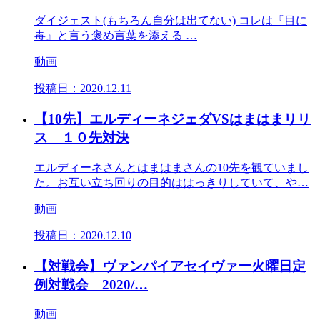
ダイジェスト(もちろん自分は出てない) コレは『目に
毒』と言う褒め言葉を添える …
動画
投稿日：
2020.12.11
【10先】エルディーネジェダVSはまはまリリ
ス １０先対決
エルディーネさんとはまはまさんの10先を観ていまし
た。お互い立ち回りの目的ははっきりしていて、や…
動画
投稿日：
2020.12.10
【対戦会】ヴァンパイアセイヴァー火曜日定
例対戦会 2020/…
動画