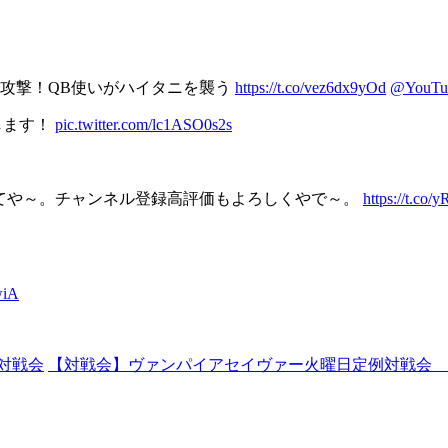
攻撃！QB使いがハイタニを襲う
https://t.co/vez6dx9yOd
@YouTu
します！
pic.twitter.com/lc1ASO0s2s
てや～。チャンネル登録高評価もよろしくやで～。
https://t.c
wiA
イ対戦会
【対戦会】ヴァンパイアセイヴァー火曜日定例対戦会 2020