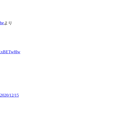
be
より
o/yRxBETw8Iw
/12/15