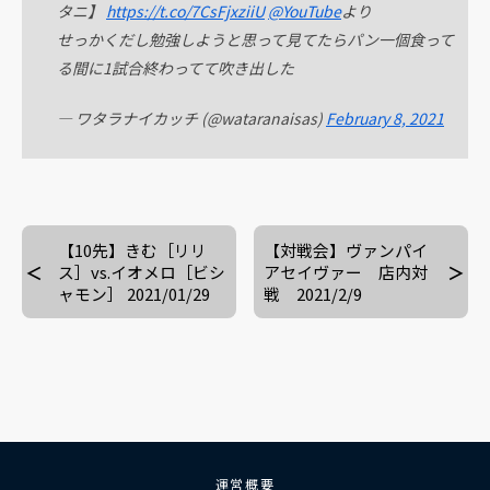
タニ】
https://t.co/7CsFjxziiU
@YouTube
より
せっかくだし勉強しようと思って見てたらパン一個食って
る間に1試合終わってて吹き出した
— ワタラナイカッチ (@wataranaisas)
February 8, 2021
【10先】きむ［リリ
【対戦会】ヴァンパイ
ス］vs.イオメロ［ビシ
アセイヴァー 店内対
ャモン］ 2021/01/29
戦 2021/2/9
運営概要