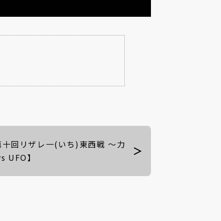
 第十回リザレ一(いち)東西戦 〜力
s UFO】