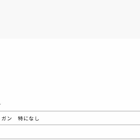
ナ
リガン 特になし