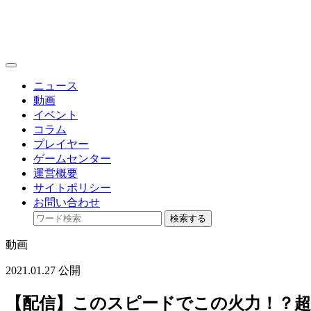
toggle
navigation
ニュース
動画
イベント
コラム
プレイヤー
ゲームセンター
運営概要
サイトポリシー
お問い合わせ
検索する
動画
2021.01.27 公開
【配信】このスピードでこの火力！？