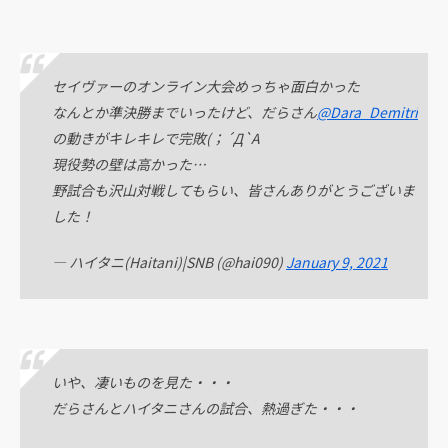
セイヴァーのオンライン大会めっちゃ面白かった
なんとか準決勝までいったけど、だらさん
@Dara_Demitri
の動きがキレキレで完敗(；´Д`A
現役勢の壁は高かった…
野試合も沢山対戦してもらい、皆さんありがとうございま
した！
— ハイタニ(Haitani)|SNB (@hai090)
January 9, 2021
いや、凄いものを見た・・・
だらさんとハイタニさんの試合、熱過ぎた・・・