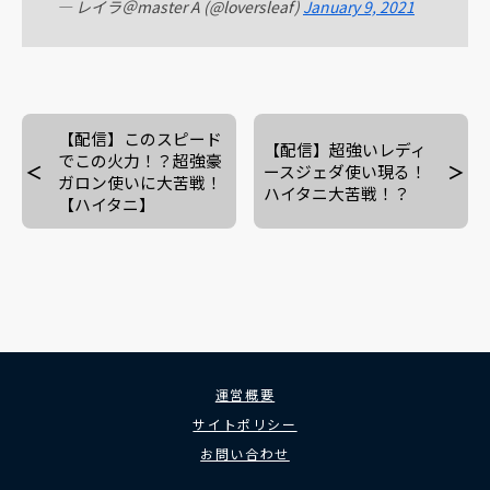
— レイラ＠master A (@loversleaf)
January 9, 2021
【配信】このスピード
【配信】超強いレディ
でこの火力！？超強豪
ースジェダ使い現る！
ガロン使いに大苦戦！
ハイタニ大苦戦！？
【ハイタニ】
運営概要
サイトポリシー
お問い合わせ