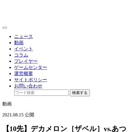
toggle
navigation
ニュース
動画
イベント
コラム
プレイヤー
ゲームセンター
運営概要
サイトポリシー
お問い合わせ
検索する
動画
2021.08.15 公開
【10先】デカメロン［ザベル］vs.あつ