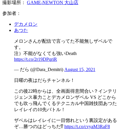
撮影場所：
GAME-NEWTON 大山店
参加者：
デカメロン
あつた
メロンさんが配信で言ってた不能無しザベルで
す。
注）不能がなくても強いDeath
https://t.co/2r19DPqriR
— だら (@Dara_Demitri)
August 15, 2021
日曜の夜はだらチャンネル！
この後22時からは、全画面得意間合い？インテリ
ジェンス暴力ことデカメロンザベル VS どこから
でも吹っ飛んでくるテクニカル中国雑技団あつた
レイレイの10先バトル！
ザベルはレイレイに一目惚れという裏設定がある
ぞ…勝つのはどっちだ⁉︎
https://t.co/cvyaM3RaF8