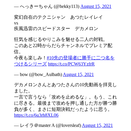
— へっきーちゃん (@hekky113)
August 15, 2021
変幻自在のテクニシャン あつたレイレイ
vs
疾風迅雷のスピードスター デカメロン
狂気を感じるやりこみを魅せる二人の対戦。
このあと22時からだらチャンネルでプレミア配
信。
今夜も楽しみ！
#10先の登場者に勝手に二つ名を
つけるシリーズ
https://t.co/PCW63YzfrR
— bow (@bow_Aulbath)
August 15, 2021
デカメロンさんとあつたさんの10先動画を拝見し
ました。
一言で言うなら「攻めを止めるな」。もう、これ
に尽きる。最後まで攻めを押し通した方が勝つ勝
負が多く、まさに短期決戦だったように思う。
https://t.co/6u3rh8XL06
— レイラ＠master A (@loversleaf)
August 15, 2021