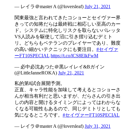
— レイラ＠master A (@loversleaf)
July 21, 2021
関東最強と言われてきたコショーとセイヴァー界
きっての知将だらは最終戦に相応しい至高のカー
ド。システムに特化しリスクを取らないバレッタ
VS人読みを駆使して沼に引き摺り込むデミト
リ。どちらもベテランのプレイヤーであり、難度
の高い細かいテクニックにも要注目。
#セイヴァ
ーFT10SPECIAL
https://t.co/lCS8ElkFwM
— 必中必沈あつた＠黒レイレイ&Bガイン
(@LittleJanneROKA)
July 21, 2021
私的第8試合展開予測。
正直、キャラ性能を加味して考えるとコショーさ
んが相当有利だと思いますが、だらさんの引き出
しの内容と開けるタイミングによってはわからな
くなる可能性もあるので、同じデミトリとしても
気になるところです。
#セイヴァーFT10SPECIAL
— レイラ＠master A (@loversleaf)
July 31, 2021