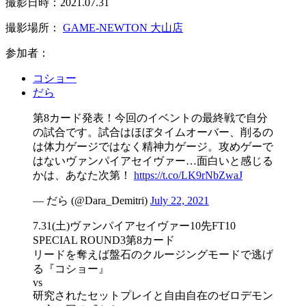
撮影日時：2021.07.31
撮影場所：
GAME-NEWTON 大山店
参加者：
コショー
だら
第8カード発表！今回のイベントの最終戦で自分
の試合です。試合はほぼタイムオーバー、削るの
は体力ゲージではなく精神力ゲージ。攻めゲーで
はないヴァンパイアセイヴァー…面白いと感じる
かは、あなた次第！
https://t.co/LK9rNbZwaJ
— だら (@Dara_Demitri)
July 22, 2021
7.31(土)ヴァンパイアセイヴァー10先FT10
SPECIAL ROUND3第8カード
リードを奪えば盤石のクルージングモードで逃げ
る『コショー』
vs
研究されたセットプレイと自由自在のゼロデモン