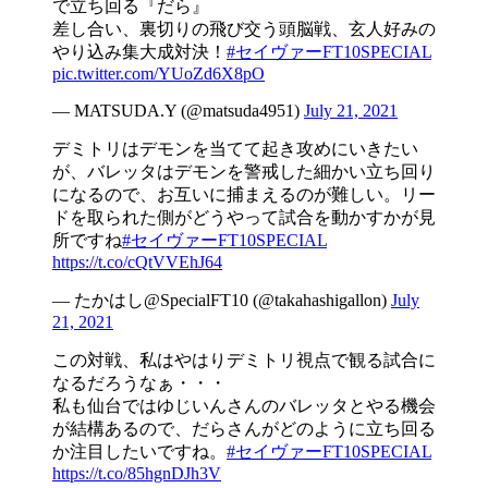
で立ち回る『だら』
差し合い、裏切りの飛び交う頭脳戦、玄人好みの
やり込み集大成対決！
#セイヴァーFT10SPECIAL
pic.twitter.com/YUoZd6X8pO
— MATSUDA.Y (@matsuda4951)
July 21, 2021
デミトリはデモンを当てて起き攻めにいきたい
が、バレッタはデモンを警戒した細かい立ち回り
になるので、お互いに捕まえるのが難しい。リー
ドを取られた側がどうやって試合を動かすかが見
所ですね
#セイヴァーFT10SPECIAL
https://t.co/cQtVVEhJ64
— たかはし@SpecialFT10 (@takahashigallon)
July
21, 2021
この対戦、私はやはりデミトリ視点で観る試合に
なるだろうなぁ・・・
私も仙台ではゆじいんさんのバレッタとやる機会
が結構あるので、だらさんがどのように立ち回る
か注目したいですね。
#セイヴァーFT10SPECIAL
https://t.co/85hgnDJh3V