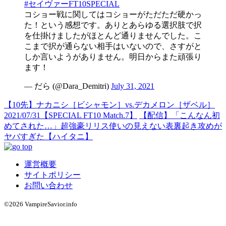
#セイヴァーFT10SPECIAL
コショー戦に関してはコショーがただただ硬かっ
た！という感想です。ありとあらゆる選択肢で択
を仕掛けましたがほとんど通りませんでした。こ
こまで択が通らない相手はいないので、さすがと
しか言いようがありません。明日からまた頑張り
ます！
— だら (@Dara_Demitri)
July 31, 2021
【10先】ナカニシ［ビシャモン］vs.デカメロン［ザベル］
2021/07/31【SPECIAL FT10 Match.7】
【配信】「こんなん初
めてされた…」超強豪リリス使いの見えない表裏起き攻めが
ヤバすぎた【ハイタニ】
運営概要
サイトポリシー
お問い合わせ
©2026 VampireSavior.info