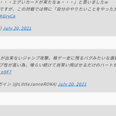
・・・エグいカードが来たなぁ・・・」と思いましたw
ですが、この対戦では特に「自分のやりたいことをやった
yhGryCa
f)
July 20, 2021
ドが出来ないジャンプ攻撃。格ゲー史に残るバグみたいな選
プ性が高い為、喰らい続けて尚笑い飛ばせるだけのハート
Ln9F7
(@LittleJanneROKA)
July 20, 2021