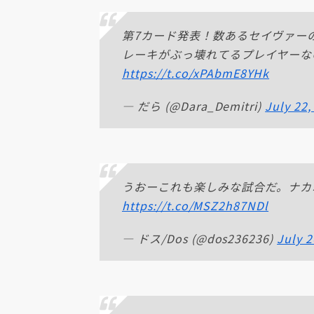
第7カード発表！数あるセイヴァー
レーキがぶっ壊れてるプレイヤーな
https://t.co/xPAbmE8YHk
— だら (@Dara_Demitri)
July 22,
うおーこれも楽しみな試合だ。ナカ
https://t.co/MSZ2h87NDl
— ドス/Dos (@dos236236)
July 2