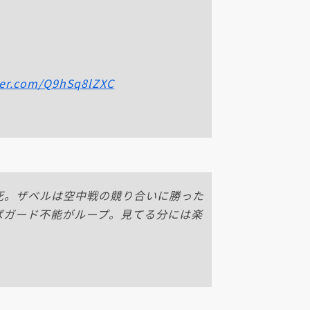
tter.com/Q9hSq8lZXC
死。ザベルは空中戦の競り合いに勝った
ばガード不能がループ。見てる分には楽