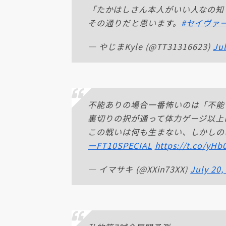
「たかはしさん本人がいい人なの知
その通りだと思います。
#セイヴァーF
— やじまKyle (@TT31316623)
Jul
不能ありの場合一番怖いのは「不能
裏切りの択が通って体力ゲージ以上
この戦いは何も生まない、しかしの
ーFT10SPECIAL
https://t.co/yHb
— イマサキ (@XXin73XX)
July 20,