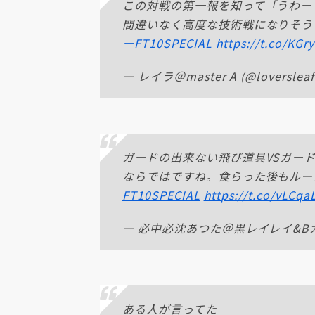
この対戦の第一報を知って「うわー
間違いなく高度な技術戦になりそう
ーFT10SPECIAL
https://t.co/KGr
— レイラ＠master A (@loverslea
ガードの出来ない飛び道具VSガー
ならではですね。食らった後もルー
FT10SPECIAL
https://t.co/vLCqa
— 必中必沈あつた＠黒レイレイ&Bガイン 
ある人が言ってた