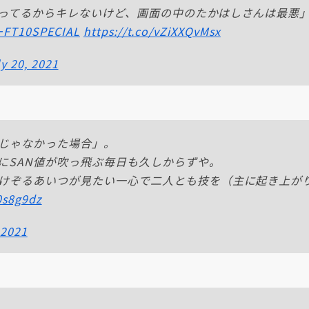
ってるからキレないけど、画面の中のたかはしさんは最悪
T10SPECIAL
https://t.co/vZiXXQvMsx
y 20, 2021
じゃなかった場合」。
にSAN値が吹っ飛ぶ毎日も久しからずや。
けぞるあいつが見たい一心で二人とも技を（主に起き上が
0s8g9dz
 2021