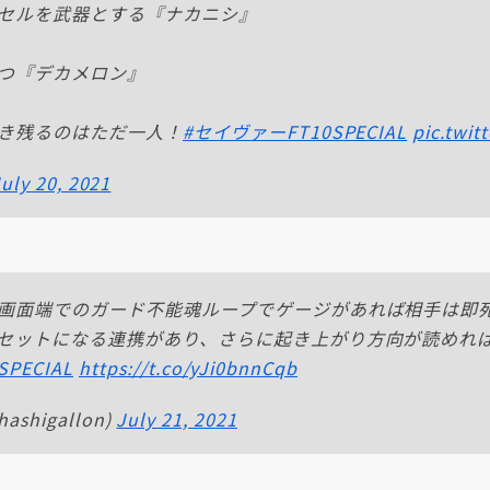
セルを武器とする『ナカニシ』
つ『デカメロン』
き残るのはただ一人！
#セイヴァーFT10SPECIAL
pic.twi
uly 20, 2021
画面端でのガード不能魂ループでゲージがあれば相手は即
セットになる連携があり、さらに起き上がり方向が読めれ
PECIAL
https://t.co/yJi0bnnCqb
ashigallon)
July 21, 2021