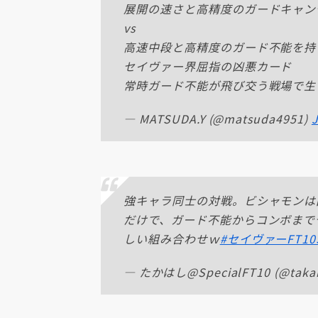
展開の速さと高精度のガードキャン
vs
高速中段と高精度のガード不能を持
セイヴァー界屈指の凶悪カード
常時ガード不能が飛び交う戦場で生
— MATSUDA.Y (@matsuda4951)
J
強キャラ同士の対戦。ビシャモンは
だけで、ガード不能からコンボまで
しい組み合わせｗ
#セイヴァーFT10S
— たかはし@SpecialFT10 (@takah