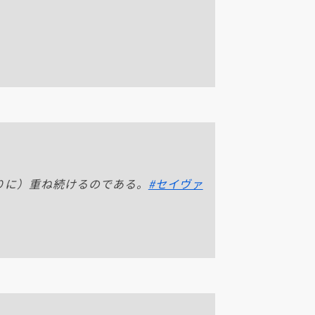
」
りに）重ね続けるのである。
#セイヴァ