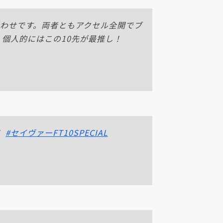
合わせです。両者ともアクセル全開でブ
個人的にはこの10先が最推し！
！
#セイヴァーFT10SPECIAL