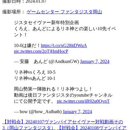
撮影日時：2024.01.07
撮影場所：
ゲームセンター ファンタジスタ岡山
ジスタセイヴァー新年特別企画
くろえ、あんどによるリネ神との楽しい10先イベ
ント！
10-0は嫌だ！
https://t.co/xG28itDWuA
pic.twitter.com/2oTjHmHocP
— 安藤 あんど (@AndkunGW)
January 7, 2024
リネ神vsくろえ 10-5
リネ神vsあんど 10-1
岡山勢第一陣敗れる！リネ神つよし！
動画は後日ファンタジスタのyoutubeチャンネル
にて公開予定です。
pic.twitter.com/iB92u0QvnT
— bow (@bow_Aulbath)
January 7, 2024
【対戦会】20240107ヴァンパイアセイヴァー対戦動画その
3（岡山ファンタジスタ）
【対戦会】20240108ヴァンパイア