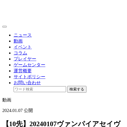
toggle
navigation
ニュース
動画
イベント
コラム
プレイヤー
ゲームセンター
運営概要
サイトポリシー
お問い合わせ
検索する
動画
2024.01.07 公開
【10先】20240107ヴァンパイアセイヴ